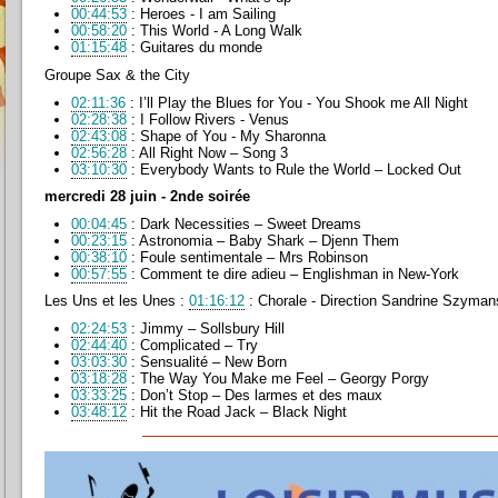
00:44:53
: Heroes - I am Sailing
00:58:20
: This World - A Long Walk
01:15:48
: Guitares du monde
Groupe Sax & the City
02:11:36
: I’ll Play the Blues for You - You Shook me All Night
02:28:38
: I Follow Rivers - Venus
02:43:08
: Shape of You - My Sharonna
02:56:28
: All Right Now – Song 3
03:10:30
: Everybody Wants to Rule the World – Locked Out
mercredi 28 juin - 2nde soirée
00:04:45
: Dark Necessities – Sweet Dreams
00:23:15
: Astronomia – Baby Shark – Djenn Them
00:38:10
: Foule sentimentale – Mrs Robinson
00:57:55
: Comment te dire adieu – Englishman in New-York
Les Uns et les Unes :
01:16:12
: Chorale - Direction Sandrine Szyma
02:24:53
: Jimmy – Sollsbury Hill
02:44:40
: Complicated – Try
03:03:30
: Sensualité – New Born
03:18:28
: The Way You Make me Feel – Georgy Porgy
03:33:25
: Don’t Stop – Des larmes et des maux
03:48:12
: Hit the Road Jack – Black Night