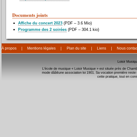
Documents joints
Affiche du concert 2023
(
PDF – 3.6 Mio
)
Programme des 2 soirées
(
PDF – 304.1 kio
)
À propos
Mentions légales
Plan du site
Liens
Nous contac
Loisir Musiq
L'école de musique « Loisir Musique » est située près de Chambéry
mode dââ¢une association loi 1901. Sa vocation première reste
cette pratique, tout en cons