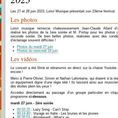
Les 27 et 28 juin 2023, Loisir Musique présentait son 23ème festival.
Les photos
Loisir musique remercie chaleureusement Jean-Claude Allard d’a
réalisé les photos de la 1ere soirée et M. Portay pour les photos 
seconde soirée. De bien belles photos, réalisées avec des condit
d’éclairage souvent difficiles !
Photos du mardi 27 juin
Photos du mercredi 28 juin
Les vidéos
Le concert a été filmé et retransmis en direct sur la chaine Youtube
encore !
Merci à Pierre-Olivier, Simon et Nathan Lafontaine, qui étaient à la ré
un équipement digne d’une régie télé ! Ils laissent ainsi aux musicien
des étoiles plein les yeux !
Accédez directement au passage d’un groupe particulier en cliqu
programme
ci-dessous
.
mardi 27 juin - 1ère soirée
00:02:25
: Lazy Song - Can’t Stop
00:14:40
: Voyage en Italie - Les brunes et les prunes
00:26:53
: Wonderwall - What’s up