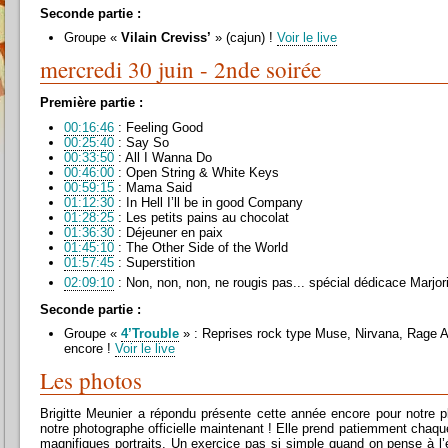
Seconde partie :
Groupe «
Vilain Creviss’
» (cajun) !
Voir le live
mercredi 30 juin - 2nde soirée
Première partie :
00:16:46
: Feeling Good
00:25:40
: Say So
00:33:50
: All I Wanna Do
00:46:00
: Open String & White Keys
00:59:15
: Mama Said
01:12:30
: In Hell I’ll be in good Company
01:28:25
: Les petits pains au chocolat
01:36:30
: Déjeuner en paix
01:45:10
: The Other Side of the World
01:57:45
: Superstition
02:09:10
: Non, non, non, ne rougis pas... spécial dédicace Marjo
Seconde partie :
Groupe «
4’Trouble
» : Reprises rock type Muse, Nirvana, Rage A
encore !
Voir le live
Les photos
Brigitte Meunier a répondu présente cette année encore pour notre pl
notre photographe officielle maintenant ! Elle prend patiemment chaqu
magnifiques portraits. Un exercice pas si simple quand on pense à l’é