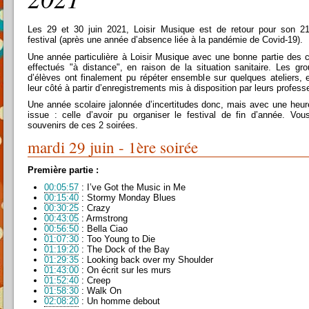
Les 29 et 30 juin 2021, Loisir Musique est de retour pour son 
festival (après une année d’absence liée à la pandémie de Covid-19).
Une année particulière à Loisir Musique avec une bonne partie des 
effectués "à distance", en raison de la situation sanitaire. Les gr
d’élèves ont finalement pu répéter ensemble sur quelques ateliers, 
leur côté à partir d’enregistrements mis à disposition par leurs profess
Une année scolaire jalonnée d’incertitudes donc, mais avec une heu
issue : celle d’avoir pu organiser le festival de fin d’année. Vou
souvenirs de ces 2 soirées.
mardi 29 juin - 1ère soirée
Première partie :
00:05:57
: I’ve Got the Music in Me
00:15:40
: Stormy Monday Blues
00:30:25
: Crazy
00:43:05
: Armstrong
00:56:50
: Bella Ciao
01:07:30
: Too Young to Die
01:19:20
: The Dock of the Bay
01:29:35
: Looking back over my Shoulder
01:43:00
: On écrit sur les murs
01:52:40
: Creep
01:58:30
: Walk On
02:08:20
: Un homme debout