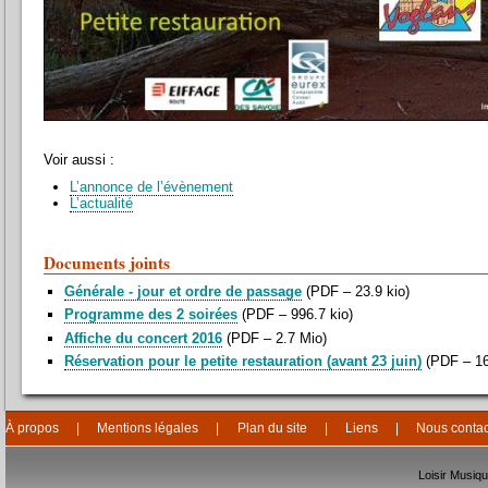
Voir aussi :
L’annonce de l’évènement
L’actualité
Documents joints
Générale - jour et ordre de passage
(
PDF – 23.9 kio
)
Programme des 2 soirées
(
PDF – 996.7 kio
)
Affiche du concert 2016
(
PDF – 2.7 Mio
)
Réservation pour le petite restauration (avant 23 juin)
(
PDF – 16
À propos
Mentions légales
Plan du site
Liens
Nous contac
Loisir Musiq