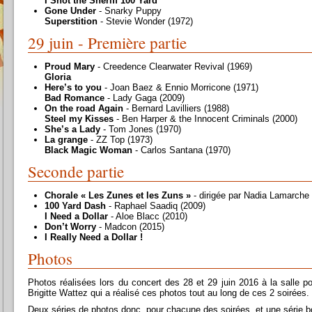
I Shot the Sheriff 100 Yard
Gone Under
- Snarky Puppy
Superstition
- Stevie Wonder (1972)
29 juin - Première partie
Proud Mary
- Creedence Clearwater Revival (1969)
Gloria
Here’s to you
- Joan Baez & Ennio Morricone (1971)
Bad Romance
- Lady Gaga (2009)
On the road Again
- Bernard Lavilliers (1988)
Steel my Kisses
- Ben Harper & the Innocent Criminals (2000)
She’s a Lady
- Tom Jones (1970)
La grange
- ZZ Top (1973)
Black Magic Woman
- Carlos Santana (1970)
Seconde partie
Chorale « Les Zunes et les Zuns »
- dirigée par Nadia Lamarche
100 Yard Dash
- Raphael Saadiq (2009)
I Need a Dollar
- Aloe Blacc (2010)
Don’t Worry
- Madcon (2015)
I Really Need a Dollar !
Photos
Photos réalisées lors du concert des 28 et 29 juin 2016 à la salle p
Brigitte Wattez qui a réalisé ces photos tout au long de ces 2 soirées.
Deux séries de photos donc, pour chacune des soirées, et une série 