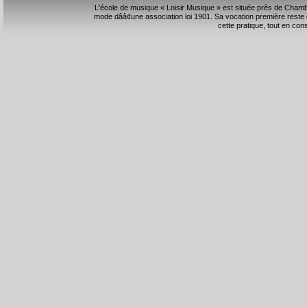
L'école de musique « Loisir Musique » est située près de Chambéry
mode dââ¢une association loi 1901. Sa vocation première reste
cette pratique, tout en cons