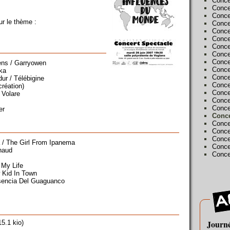
Conce
Conce
Conce
ur le thème :
Conce
Conce
Conce
Conce
Conce
Conce
ens / Garryowen
Conce
ka
Conce
dur / Télébigine
Conce
réation)
Conce
 Volare
Conce
Conce
er
Conce
Conce
Conce
Conce
 / The Girl From Ipanema
Conce
haud
Conce
 My Life
 Kid In Town
Esencia Del Guaguanco
Journé
5.1 kio
)