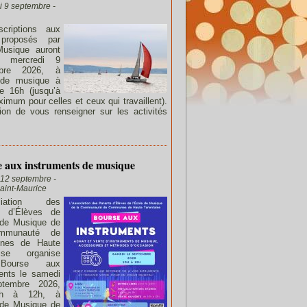
i 9 septembre -
scriptions aux
proposés par
Musique auront
e mercredi 9
mbre 2026, à
e de musique à
de 16h (jusqu’à
imum pour celles et ceux qui travaillent).
ion de vous renseigner sur les activités
 aux instruments de musique
12 septembre -
aint-Maurice
ociation des
s d’Élèves de
 de Musique de
mmunauté de
nes de Haute
aise organise
Bourse aux
ents le samedi
tembre 2026,
h à 12h, à
 de Musique de