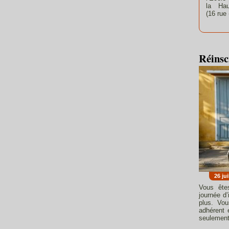
la Hau
(16 rue
Réinsc
26 jui
Vous ête
journée d
plus. Vo
adhérent 
seulement