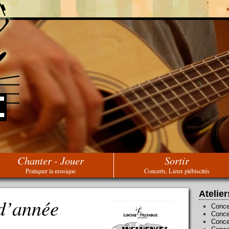
Chanter - Jouer
Sortir
Pratiquer la musique
Concerts, Lieux plébiscités
Atelier
 d’année
Conce
Conce
Conce