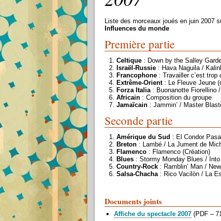
Liste des morceaux joués en juin 2007 s
Influences du monde
Première partie
Celtique
: Down by the Salley Gard
Israël-Russie
: Hava Naguila / Kalin
Francophone
: Travailler c’est trop 
Extrême-Orient
: Le Fleuve Jeune (c
Forza Italia
: Buonanotte Fiorellino /
Africain
: Composition du groupe
Jamaïcain
: Jammin’ / Master Blast
Seconde partie
Amérique du Sud
: El Condor Pasa
Breton
: Lambé / La Jument de Mic
Flamenco
: Flamenco (Création)
Blues
: Stormy Monday Blues / Into
Country-Rock
: Ramblin’ Man / New
Salsa-Chacha
: Rico Vacilòn / La 
Documents joints
Affiche du spectacle 2007
(
PDF – 71