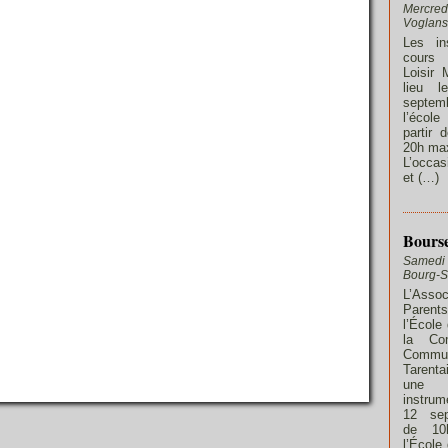
Mercred
Voglans
Les in
cours 
Loisir 
lieu l
septe
l’écol
partir 
20h max
L’occas
et (…)
Bourse
Samedi 
Bourg-S
L’Ass
Parent
l’École
la Co
Commu
Tarent
une 
instrum
12 sep
de 10
l’École