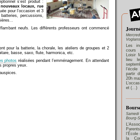
tionnel s’est produit :
 nouveaux locaux, rue
uée pour l’occasion et 3
 batteries, percussions,
ières...
Journé
flambant neufs. Les différents professeurs ont commencé
Mercred
Voglans
Les in
nt pour la batterie, la chorale, les ateliers de groupes et 2
cours 
uitare, basse, saxo, flute, harmonica, etc.
Loisir 
lieu l
es photos
réalisées pendant l’emménagement. En attendant
septe
s propres yeux.
l’écol
 auspices.
partir 
20h max
L’occas
et (…)
Bourse
Samedi 
Bourg-S
L’Ass
Parent
l’École
la Co