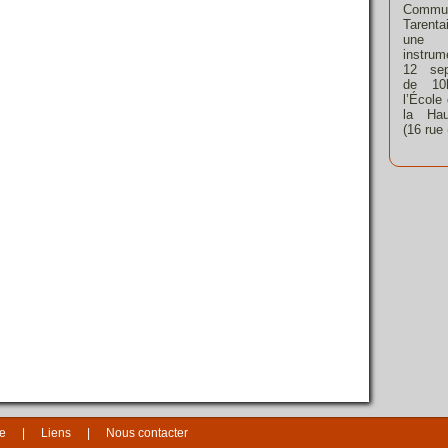
Commu
Tarent
une 
instrum
12 sep
de 10
l’École
la Hau
(16 rue
te
Liens
Nous contacter