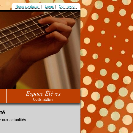
Nous contacter
Liens
Connexion
Espace Élèves
Outils, ateliers
ité
r aux actualités