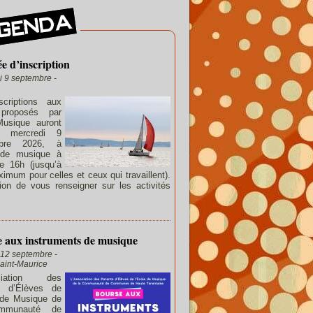
e d’inscription
i 9 septembre -
scriptions aux
proposés par
Musique auront
e mercredi 9
mbre 2026, à
e de musique à
de 16h (jusqu’à
imum pour celles et ceux qui travaillent).
ion de vous renseigner sur les activités
 aux instruments de musique
12 septembre -
aint-Maurice
ociation des
s d’Élèves de
 de Musique de
mmunauté de