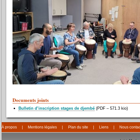
Documents joints
Bulletin d’inscription stages de djembé
(
PDF – 571.3 kio
)
À propos
Mentions légales
Plan du site
Liens
Nous contac