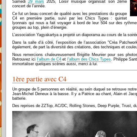
Samedi
29 mars
2025, Loisir musique organisait son 2ème
concert de l’année.
Ce fut un beau concert de qualité avec les prestations du groupe
C4 en première partie, suivi par les Chics Types : quintet
lyonnais qui nous a fait voyager à bord de leur 504 sur des rythme
groupes au top, plein d’énergie.
L’association Yagyakartya a projeté un diaporama au cours de la soiré
Dans la salle d’à côté, l’exposition de l’association "Créa Patchwork
également, de part la diversité des créations, des techniques et couleu
Nous remercions chaleureusement Brigitte Meunier pour ses photos
Retrouvez ici
l’album de C4
et
l’album des Chics Types
. Philippe Sant
immortaliser quelques scènes aussi, merci à lui.
1ère partie avec C4
Un groupe de 5 personnes en réalité, au sein duquel se retrouve notre p
Jean-Michel Deneux à la basse. Il y a Patrice au chant, Alain et Jacq
batterie.
Des reprises de ZZTop, AC/DC, Rolling Stones, Deep Purple, Trust, du 