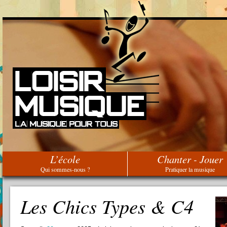
L’école
Chanter - Jouer
Qui sommes-nous ?
Pratiquer la musique
Les Chics Types & C4