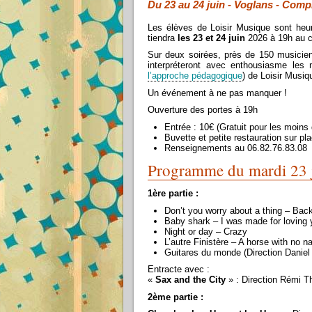
Du 23 au 24 juin - Voglans - Comp
Les élèves de Loisir Musique sont heur
tiendra
les 23 et 24 juin
2026 à 19h au c
Sur deux soirées, près de 150 musicien
interpréteront avec enthousiasme les 
l’approche pédagogique
) de Loisir Musiq
Un événement à ne pas manquer !
Ouverture des portes à 19h
Entrée : 10€ (Gratuit pour les moins
Buvette et petite restauration sur pl
Renseignements au 06.82.76.83.08
Programme du mardi 23 
1ère partie :
Don’t you worry about a thing – Back
Baby shark – I was made for loving 
Night or day – Crazy
L’autre Finistère – A horse with no 
Guitares du monde (Direction Daniel
Entracte avec :
«
Sax and the City
» : Direction Rémi T
2ème partie :