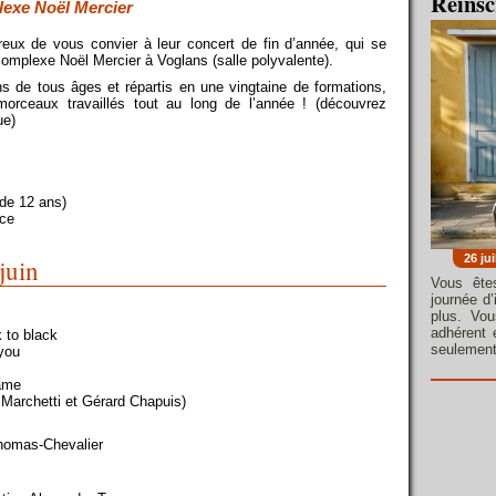
Réinsc
lexe Noël Mercier
eux de vous convier à leur concert de fin d’année, qui se
omplexe Noël Mercier à Voglans (salle polyvalente).
s de tous âges et répartis en une vingtaine de formations,
morceaux travaillés tout au long de l’année ! (découvrez
ue)
 de 12 ans)
ace
26 jui
juin
Vous ête
journée d
plus. Vo
adhérent 
 to black
seulement
you
name
 Marchetti et Gérard Chapuis)
homas-Chevalier