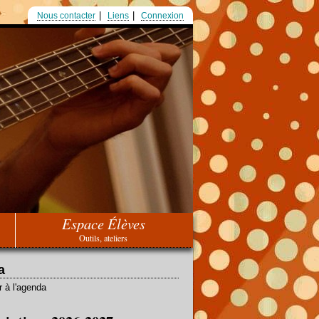
Nous contacter
Liens
Connexion
Espace Élèves
Outils, ateliers
a
r à l'agenda