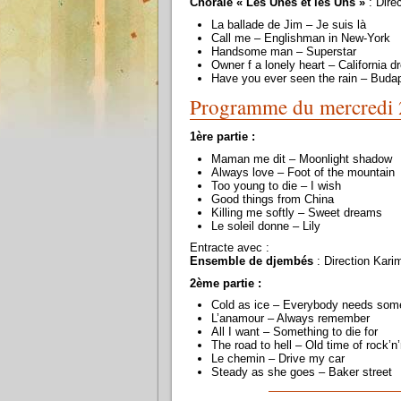
Chorale « Les Unes et les Uns »
: Dire
La ballade de Jim – Je suis là
Call me – Englishman in New-York
Handsome man – Superstar
Owner f a lonely heart – California 
Have you ever seen the rain – Buda
Programme du mercredi 
1ère partie :
Maman me dit – Moonlight shadow
Always love – Foot of the mountain
Too young to die – I wish
Good things from China
Killing me softly – Sweet dreams
Le soleil donne – Lily
Entracte avec :
Ensemble de djembés
: Direction Kari
2ème partie :
Cold as ice – Everybody needs so
L’anamour – Always remember
All I want – Something to die for
The road to hell – Old time of rock’n’r
Le chemin – Drive my car
Steady as she goes – Baker street