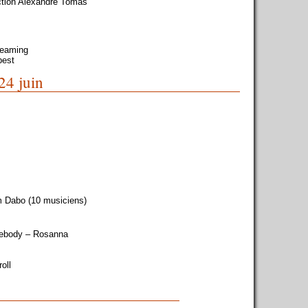
ction Alexandre Tomas
dreaming
pest
24 juin
m Dabo (10 musiciens)
mebody – Rosanna
oll