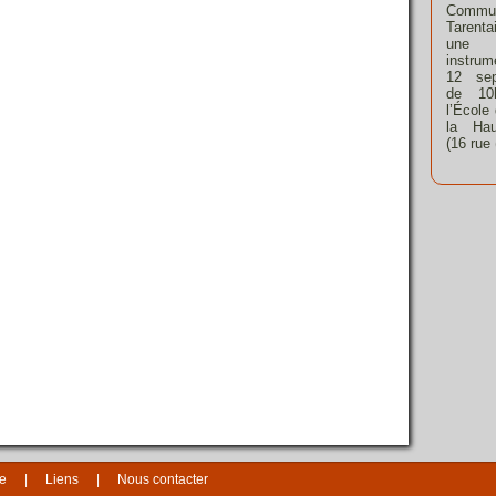
Commu
Tarent
une 
instrum
12 sep
de 10
l’École
la Hau
(16 rue
te
Liens
Nous contacter