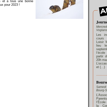
es et à tous une bonne
ux pour 2023 !
Journé
Mercred
Voglans
Les in
cours 
Loisir 
lieu l
septe
l’écol
partir 
20h max
L’occas
et (…)
Bourse
Samedi 
Bourg-S
L’Ass
Parent
l’École
la Co