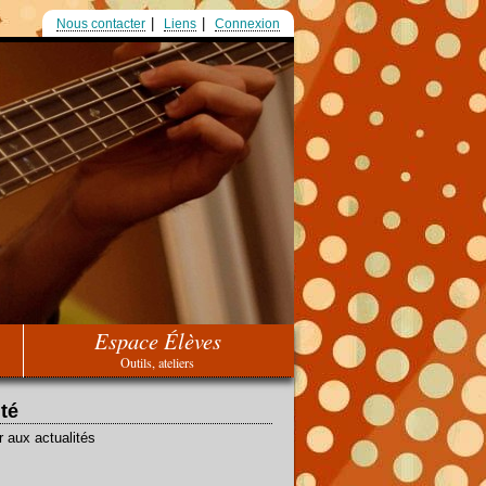
Nous contacter
Liens
Connexion
Espace Élèves
Outils, ateliers
ité
r aux actualités