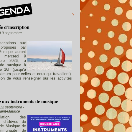
e d’inscription
i 9 septembre -
scriptions aux
proposés par
Musique auront
e mercredi 9
mbre 2026, à
e de musique à
de 16h (jusqu’à
imum pour celles et ceux qui travaillent).
ion de vous renseigner sur les activités
 aux instruments de musique
12 septembre -
aint-Maurice
ociation des
s d’Élèves de
 de Musique de
mmunauté de