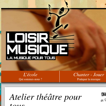
L’école
Chanter - Jouer
Qui sommes-nous ?
Pratiquer la musique
Atelier théâtre pour
tous