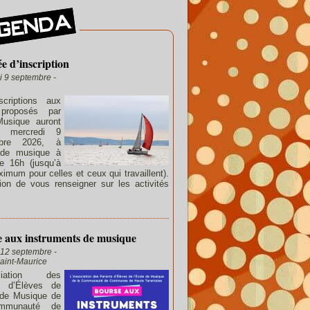
e d’inscription
i 9 septembre -
scriptions aux
proposés par
Musique auront
e mercredi 9
mbre 2026, à
e de musique à
de 16h (jusqu’à
imum pour celles et ceux qui travaillent).
ion de vous renseigner sur les activités
 aux instruments de musique
12 septembre -
aint-Maurice
ociation des
s d’Élèves de
 de Musique de
mmunauté de