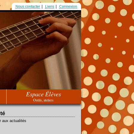
Nous contacter
Liens
Connexion
Espace Élèves
Outils, ateliers
ité
r aux actualités