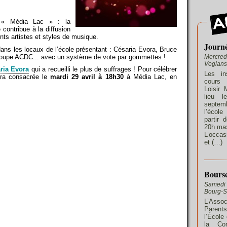
c « Média Lac » : la
contribue à la diffusion
ents artistes et styles de musique.
Journé
dans les locaux de l’école présentant : Césaria Evora, Bruce
groupe ACDC... avec un système de vote par gommettes !
Mercred
Voglans
ria Evora
qui a recueilli le plus de suffrages ! Pour célébrer
Les in
era consacrée le
mardi 29 avril à 18h30
à Média Lac, en
cours 
Loisir 
lieu l
septe
l’écol
partir 
20h max
L’occas
et (…)
Bourse
Samedi 
Bourg-S
L’Ass
Parent
l’École
la Co