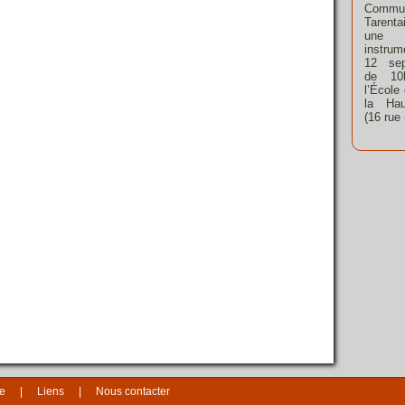
Commu
Tarent
une 
instrum
12 sep
de 10
l’École
la Hau
(16 rue
te
Liens
Nous contacter