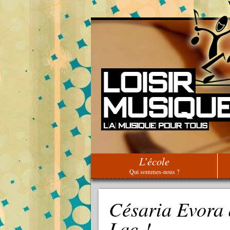
L’école
Qui sommes-nous ?
Césaria Evora
Lac !